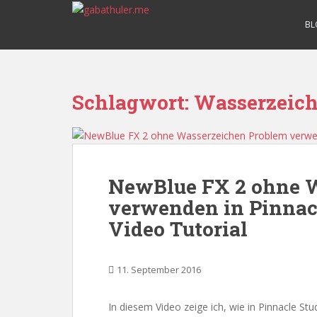
S
k
BL
i
p
t
o
Schlagwort:
Wasserzeic
m
a
i
n
c
NewBlue FX 2 ohne 
o
verwenden in Pinnacl
n
t
Video Tutorial
e
n
t
11. September 2016
In diesem Video zeige ich, wie in Pinnacle S