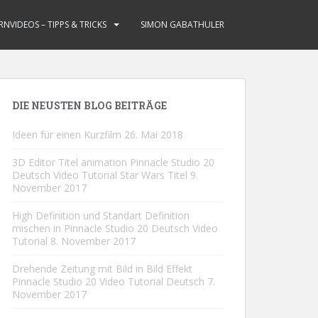
RNVIDEOS – TIPPS & TRICKS
SIMON GABATHULER
DIE NEUSTEN BLOG BEITRÄGE
Ideen für einen Kurzfilm
26. Mai 2018
3D Editor Titel animation Pinnacle Studio 20
Deutsch Video Tutorial Star Wars Titel
9.
November 2017
High Definition und Standart Definition
mischen in Pinnacle Studio 20 Deutsch Video
Tutorial
8. November 2017
Drehende Zeitung mit Bild in Bild Effekt
Pinnacle Studio 20 Video Tutorial Deutsch
7.
November 2017