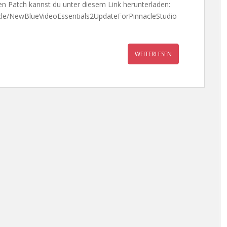
 Patch kannst du unter diesem Link herunterladen:
le/NewBlueVideoEssentials2UpdateForPinnacleStudio
WEITERLESEN