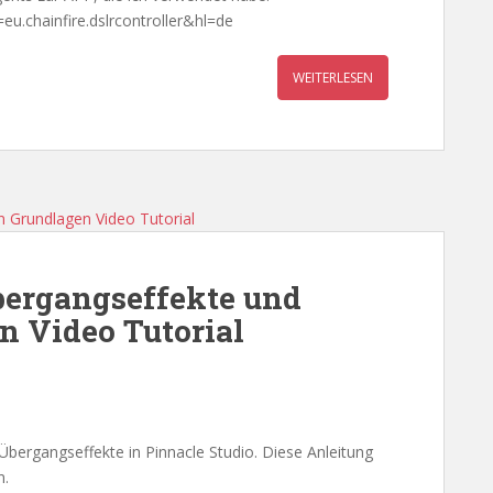
=eu.chainfire.dslrcontroller&hl=de
WEITERLESEN
bergangseffekte und
n Video Tutorial
Übergangseffekte in Pinnacle Studio. Diese Anleitung
n.