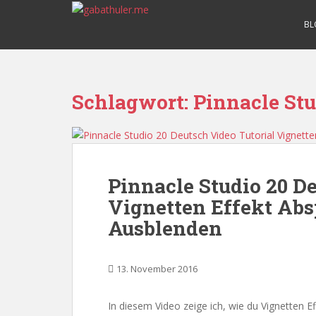
S
k
BL
i
p
t
o
Schlagwort:
Pinnacle Stu
m
a
i
n
c
Pinnacle Studio 20 D
o
Vignetten Effekt Abs
n
t
Ausblenden
e
n
t
13. November 2016
In diesem Video zeige ich, wie du Vignetten Ef