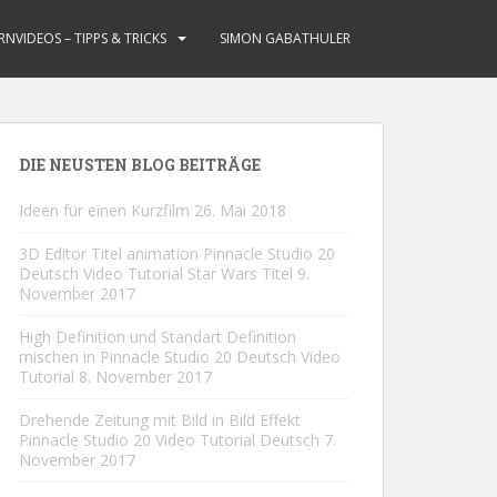
RNVIDEOS – TIPPS & TRICKS
SIMON GABATHULER
DIE NEUSTEN BLOG BEITRÄGE
Ideen für einen Kurzfilm
26. Mai 2018
3D Editor Titel animation Pinnacle Studio 20
Deutsch Video Tutorial Star Wars Titel
9.
November 2017
High Definition und Standart Definition
mischen in Pinnacle Studio 20 Deutsch Video
Tutorial
8. November 2017
Drehende Zeitung mit Bild in Bild Effekt
Pinnacle Studio 20 Video Tutorial Deutsch
7.
November 2017